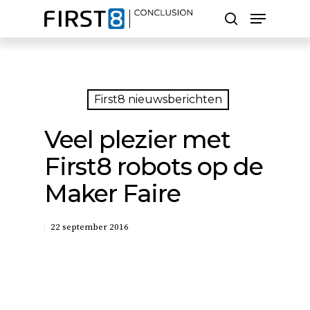
Skip
Menu
to
search
main
Close
content
Menu
Zoeken
First8 nieuwsberichten
Veel plezier met
First8 robots op de
Maker Faire
22 september 2016