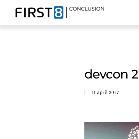
Skip
to
main
content
devcon 2
11 april 2017