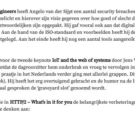
ngineers
heeft Angelo van der Sijpt een aantal security breaches 
belicht en hierover zijn visie gegeven over hoe goed of slecht 
twoordelijken zijn opgepakt. Hij gaf vooral ook aan dat digital
. Aan de hand van de ISO-standaard en voorbeelden heeft hij de
uitgelegd. Aan het einde heeft hij nog een aantal tools aangerei
d voor de tweede keynote
IoT and the web of systems
door Jens 
s totdat de dagvoorzitter hem onderbrak en vroeg te vervolgen in
praatje in het Nederlands verder ging met allerlei grappen. D
ek). Hij heeft het erg overtuigend gebracht en de humor na de 
aal gesproken de ‘graveyard slot’ genoemd wordt.
de in
HTTP/2 – What’s in it for you
de belangrijkste verbeteringe
je denken aan: