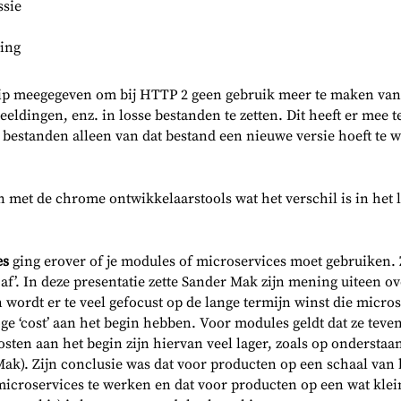
sie
ring
 tip meegegeven om bij HTTP 2 geen gebruik meer te maken van
fbeeldingen, enz. in losse bestanden te zetten. Dit heeft er mee
de bestanden alleen van dat bestand een nieuwe versie hoeft te 
en met de chrome ontwikkelaarstools wat het verschil is in het
es
ging erover of je modules of microservices moet gebruiken.
af’. In deze presentatie zette Sander Mak zijn mening uiteen ov
n wordt er te veel gefocust op de lange termijn winst die micro
ge ‘cost’ aan het begin hebben. Voor modules geldt dat ze teve
sten aan het begin zijn hiervan veel lager, zoals op onderstaand
ak). Zijn conclusie was dat voor producten op een schaal van b
microservices te werken en dat voor producten op een wat klei