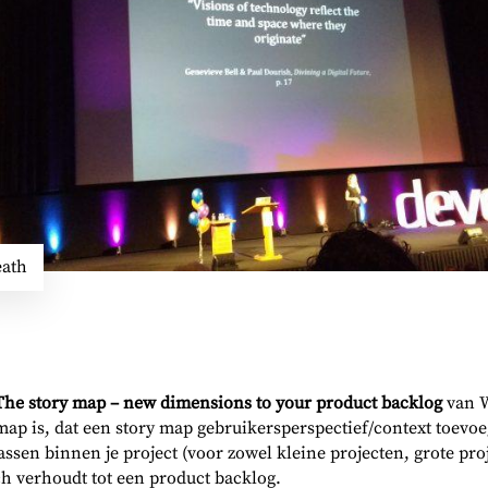
eath
The story map – new dimensions to your product backlog
van W
map is, dat een story map gebruikersperspectief/context toevoeg
ssen binnen je project (voor zowel kleine projecten, grote proj
ch verhoudt tot een product backlog.