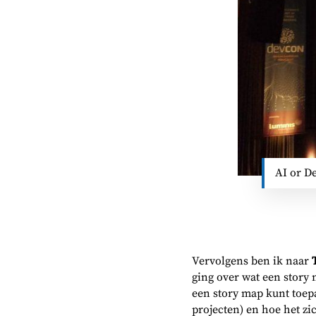
AI or D
Vervolgens ben ik naar
ging over wat een story 
een story map kunt toepa
projecten) en hoe het zi