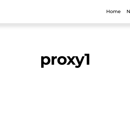
Home
N
proxy1