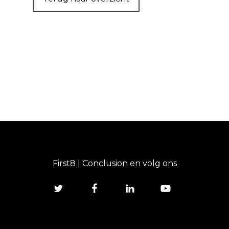
First8 | Conclusion en volg ons
twitter
facebook
linkedin
youtube