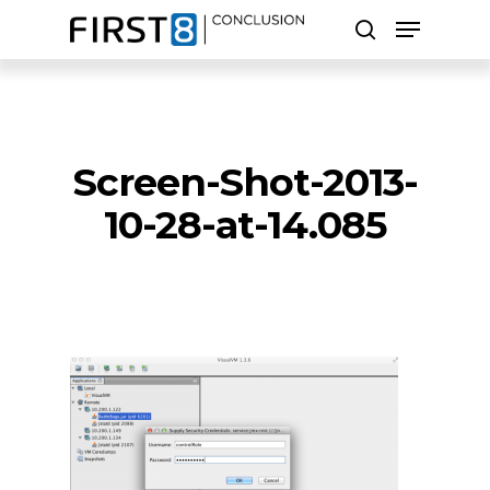
Skip
Menu
to
search
main
Close
content
Menu
Zoeken
Screen-Shot-2013-
10-28-at-14.085