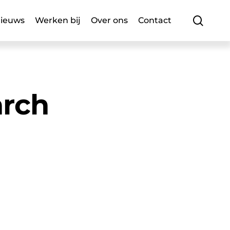
searc
ieuws
Werken bij
Over ons
Contact
arch