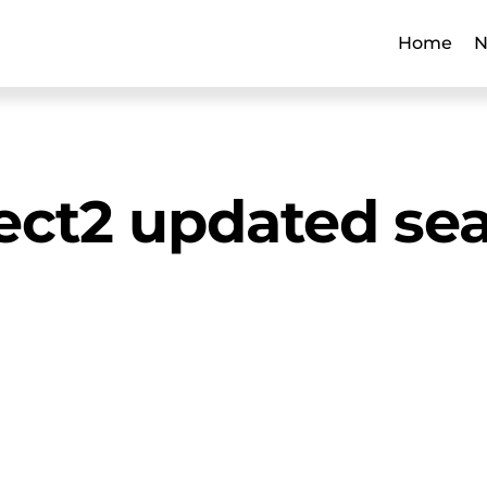
Home
N
ect2 updated se