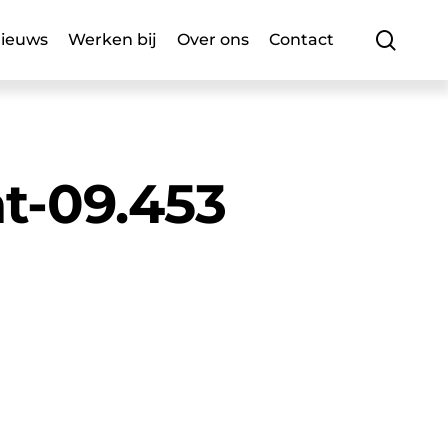
searc
ieuws
Werken bij
Over ons
Contact
at-09.453