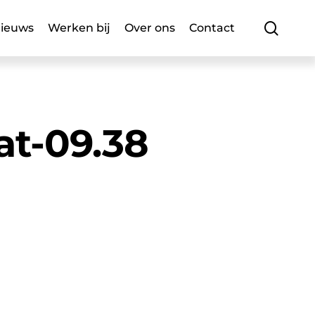
searc
ieuws
Werken bij
Over ons
Contact
at-09.38