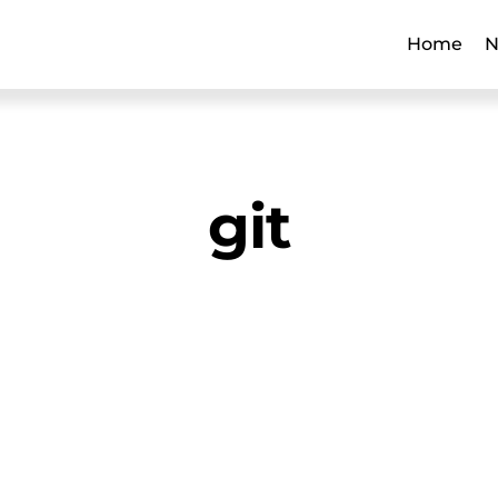
Home
N
git