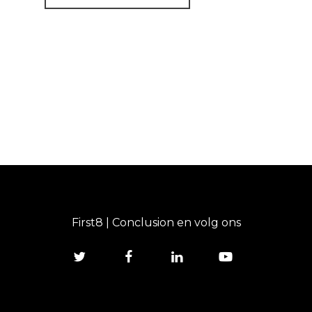
First8 | Conclusion en volg ons
twitter
facebook
linkedin
youtube