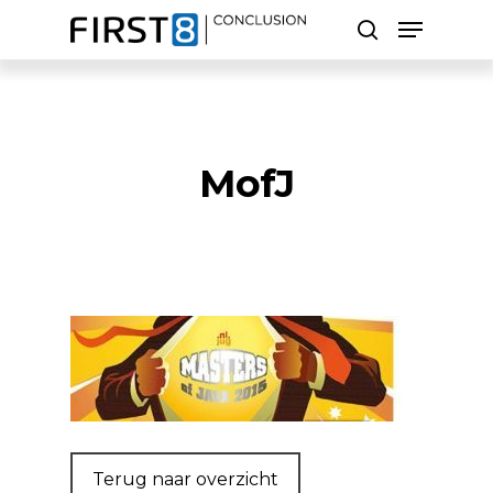
Skip
Menu
to
search
main
Close
content
Menu
Zoeken
MofJ
Terug naar overzicht