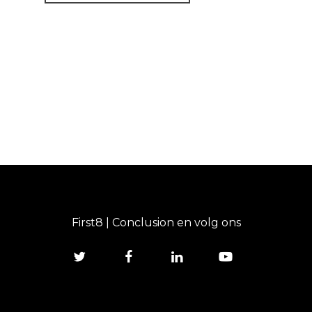
First8 | Conclusion en volg ons
twitter
facebook
linkedin
youtube