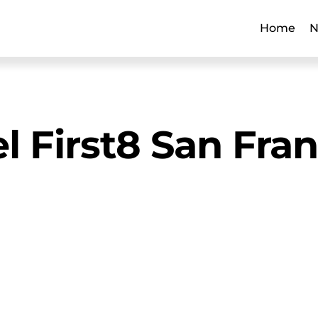
Home
N
l First8 San Fra