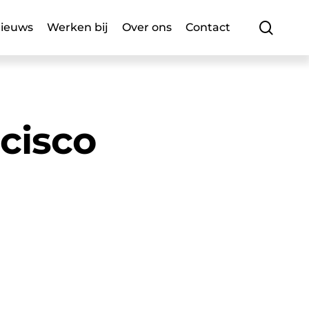
searc
ieuws
Werken bij
Over ons
Contact
ncisco