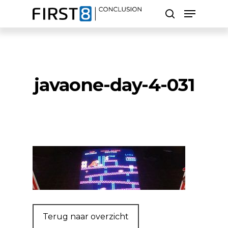
Skip
Menu
to
search
main
Close
content
Menu
Zoeken
javaone-day-4-031
Terug naar overzicht