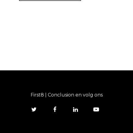
First8 | Conclusion en volg ons
twitter
facebook
linkedin
youtube