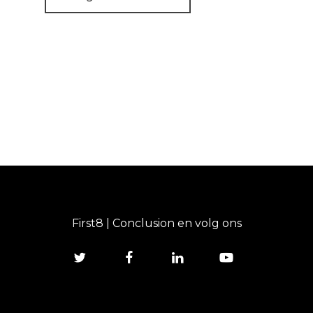
First8 | Conclusion en volg ons
twitter
facebook
linkedin
youtube