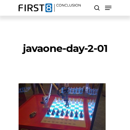
Skip
Menu
to
search
main
Close
content
Menu
Zoeken
javaone-day-2-01