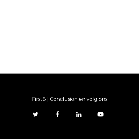
First8 | Conclusion en volg ons
twitter
facebook
linkedin
youtube