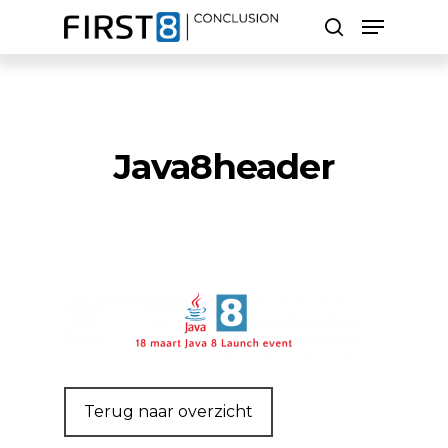
Skip
Menu
to
search
main
Close
content
Menu
Zoeken
Java8header
Terug naar overzicht