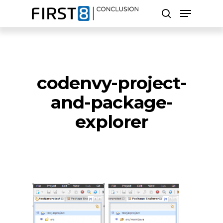
Skip
Menu
to
search
main
Close
content
Menu
Zoeken
codenvy-project-
and-package-
explorer