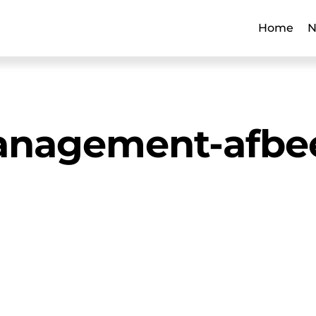
Home
N
management-afbe