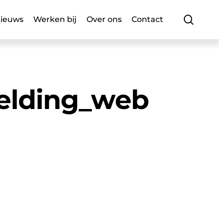
searc
ieuws
Werken bij
Over ons
Contact
elding_web