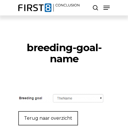
Skip
Menu
to
search
main
Close
content
Menu
Zoeken
breeding-goal-
name
Terug naar overzicht