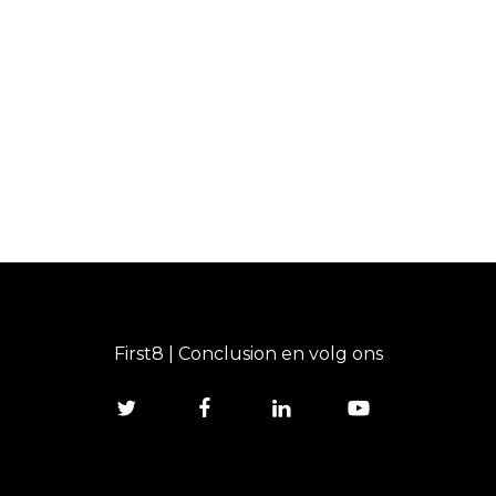
First8 | Conclusion en volg ons
twitter
facebook
linkedin
youtube