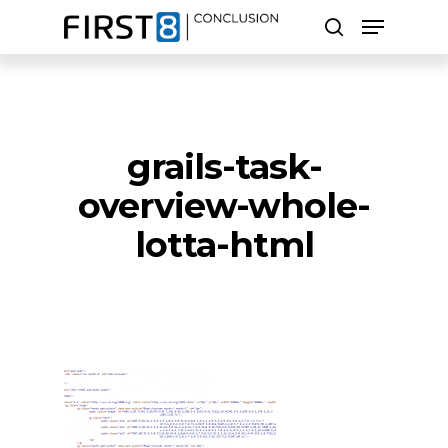
Skip
Menu
to
search
main
Close
content
Menu
Zoeken
grails-task-
overview-whole-
lotta-html