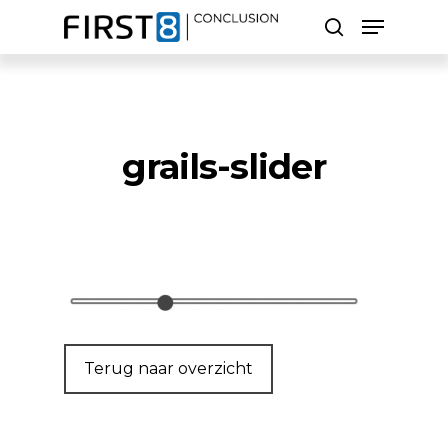
Skip
Menu
to
search
main
Close
content
Menu
Zoeken
grails-slider
Terug naar overzicht