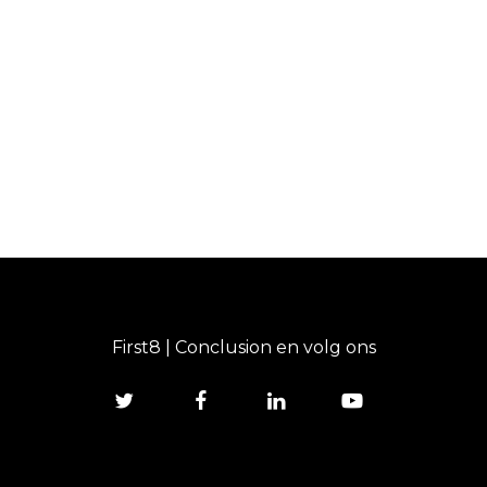
First8 | Conclusion en volg ons
twitter
facebook
linkedin
youtube