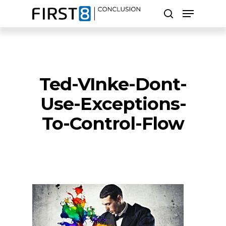
Skip
Menu
to
search
main
Close
content
Menu
Zoeken
Ted-VInke-Dont-
Use-Exceptions-
To-Control-Flow