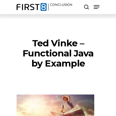
Skip
Menu
to
search
main
Close
content
Menu
Zoeken
Ted Vinke –
Functional Java
by Example