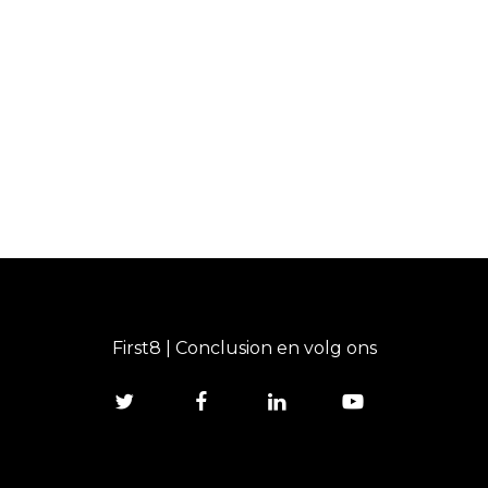
First8 | Conclusion en volg ons
twitter
facebook
linkedin
youtube