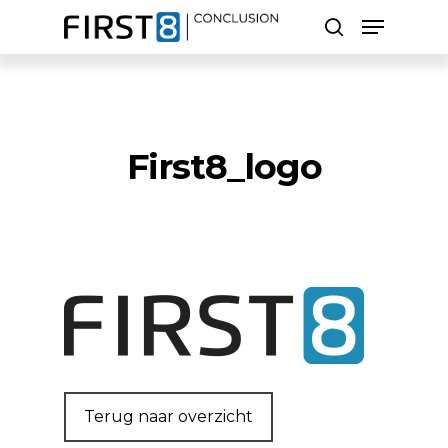
Skip
Menu
to
search
main
Close
content
Menu
Zoeken
First8_logo
Terug naar overzicht