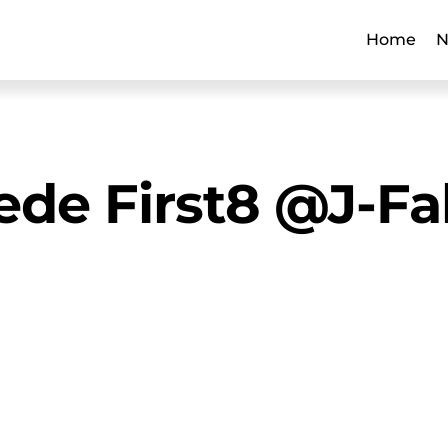
Home
N
ede First8 @J-Fal