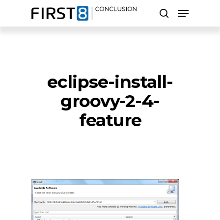
Skip
Menu
to
search
main
Close
content
Menu
Zoeken
eclipse-install-
groovy-2-4-
feature