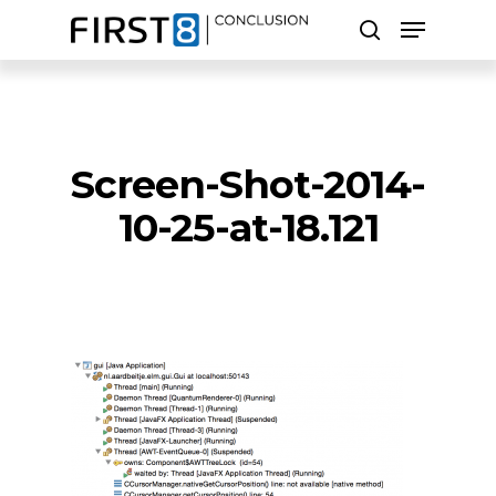
Skip
Menu
to
search
main
Close
content
Menu
Zoeken
Screen-Shot-2014-
10-25-at-18.121