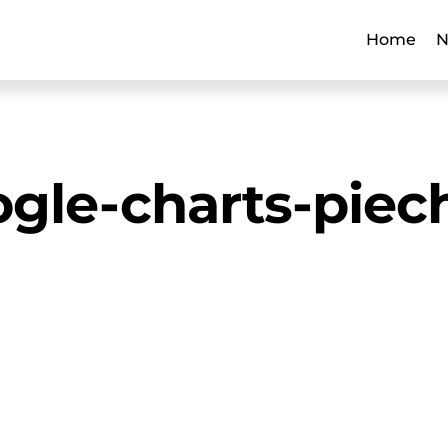
Home
N
gle-charts-piec