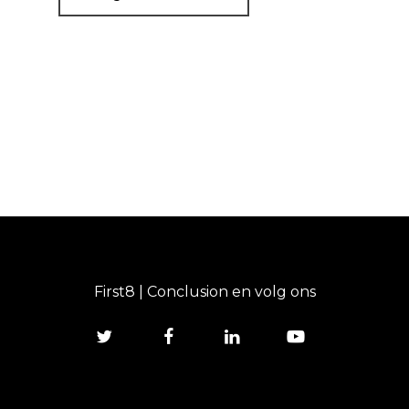
First8 | Conclusion en volg ons
twitter
facebook
linkedin
youtube