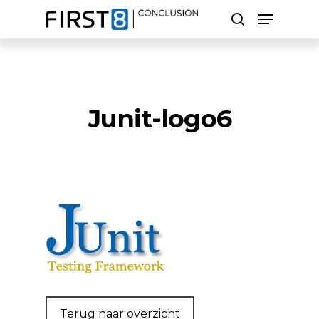
Skip
Menu
to
search
main
Close
content
Menu
Zoeken
Junit-logo6
Terug naar overzicht