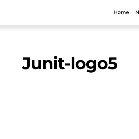
Home
N
Junit-logo5