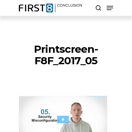
Skip
Menu
to
search
main
Close
content
Menu
Zoeken
Printscreen-
F8F_2017_05